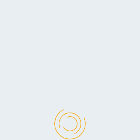
Wir halten zusammen
In diesen für uns alle schwierigen Zeiten
ist es wichtig, dass wir uns gegenseitig
helfen und unterstützen, wo es nur geht.
Da zählt jeder Einzelne, denn zusammen
Wir nutzen Cookies auf unserer Website. Diese Cookies sind
sind wir stark! Ein Aufruf an alle.
essenziell für den einwandfreien Betrieb von contour.de.
25. März 2020
Andere Cookies helfen uns, die Webseite und die
Nutzererfahrung zu verbessern. Dies sind sogenannte
Weiterlesen …
Tracking-Cookies.
Sie können selbst entscheiden, ob Sie die Cookies zulassen
möchten oder ob Sie alle Cookies ablehnen.
Trotz Corona, das Leben geht weiter
Bitte beachten Sie, dass bei einer Ablehnung der Cookies die