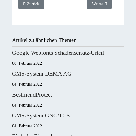
Vorheriger Beitrag: CMS System Weinhändler Achille Radice
Nächster Beitrag: Respon
Zurück
Weiter
Artikel zu ähnlichen Themen
Google Webfonts Schadensersatz-Urteil
08. Februar 2022
CMS-System DEMA AG
04. Februar 2022
BestfriendProtect
04. Februar 2022
CMS-System GNC/TCS
04. Februar 2022