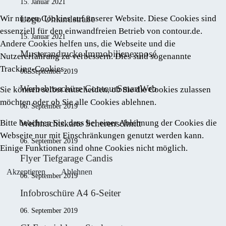
15. Januar 2021
Wir nutzen Cookies auf unserer Website. Diese Cookies sind
Logo Uhlandstraße
essenziell für den einwandfreien Betrieb von contour.de.
15. Januar 2021
Andere Cookies helfen uns, die Webseite und die
Musterandrucke Immobilienexposé
Nutzererfahrung zu verbessern. Dies sind sogenannte
Tracking-Cookies.
06. September 2019
Werbebroschüre ContourSmartWeb
Sie können selbst entscheiden, ob Sie die Cookies zulassen
möchten oder ob Sie alle Cookies ablehnen.
06. September 2019
Bitte beachten Sie, dass bei einer Ablehnung der Cookies die
Weihnachtskarte Scherenschnitt
Webseite nur mit Einschränkungen genutzt werden kann.
06. September 2019
Einige Funktionen sind ohne Cookies nicht möglich.
Flyer Tiefgarage Candis
Akzeptieren
Ablehnen
06. September 2019
Infobroschüre A4 6-Seiter
06. September 2019