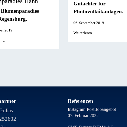
paradies Hahn
Gutachter für
 Blumenparadies
Photovoltaikanlagen.
Regensburg.
06. September 2019
ber 2019
Weiterlesen …
n …
artner
Referenzen
Instagram-Post Jobangebot
Golias
07. Februar 2022
8252602