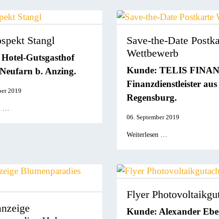
ospekt Stangl
Save-the-Date Postka
Wettbewerb
Hotel-Gutsgasthof
Kunde:
TELIS
FINA
 Neufarn b. Anzing.
Finanzdienstleister aus
ber 2019
Regensburg.
n …
06. September 2019
Weiterlesen …
Flyer Photovoltaikgu
nzeige
Kunde: Alexander Ebe