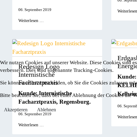
06. Septem
06. September 2019
Weiterlese
Weiterlesen …
Erdgas
Wir nutzen Cookies auf unserer Website. Diese Cookies sind es
Energi
Redesign Logo
verbessern. Dies sind sogenannte Tracking-Cookies.
Internistische
Kunde
Facharztpraxis
Sie können selbst entscheiden, ob Sie die Cookies zulassen mö
KELHE
Kunde: Internistische
Kelheim
Bitte beachten Sie, dass bei einer Ablehnung der Cookies die
Facharztpraxis, Regensburg.
06. Septem
Akzeptieren
Ablehnen
06. September 2019
Weiterlese
Weiterlesen …