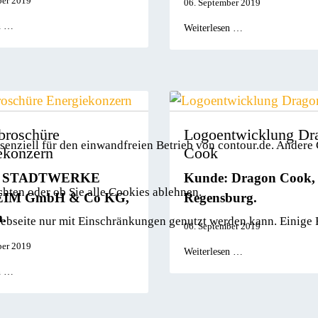
ber 2019
06. September 2019
n …
Weiterlesen …
broschüre
Logoentwicklung Dr
senziell für den einwandfreien Betrieb von contour.de. Andere
ekonzern
Cook
: STADTWERKE
Kunde: Dragon Cook,
chten oder ob Sie alle Cookies ablehnen.
IM GmbH & Co KG,
Regensburg.
.
 Webseite nur mit Einschränkungen genutzt werden kann. Einige
06. September 2019
ber 2019
Weiterlesen …
n …