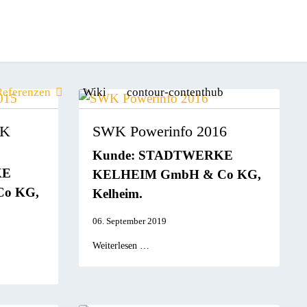
Referenzen
Wiki
contour-contenthub
WK
SWK Powerinfo 2016
Kunde:
STADTWERKE
KE
KELHEIM GmbH & Co KG,
o KG,
Kelheim.
06. September 2019
Weiterlesen …