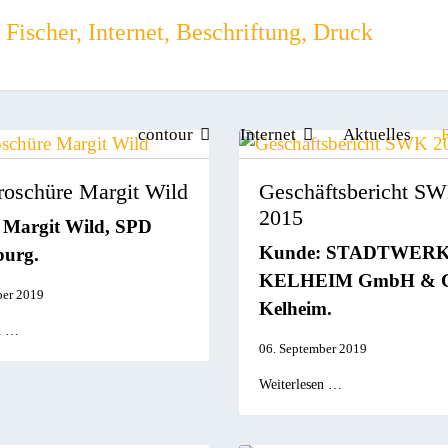
contour
Internet
Aktuelles
oschüre Margit Wild
Geschäftsbericht S
2015
 Margit Wild, SPD
Kunde: STADTWER
burg.
KELHEIM GmbH & C
ber 2019
Kelheim.
n …
06. September 2019
Weiterlesen …