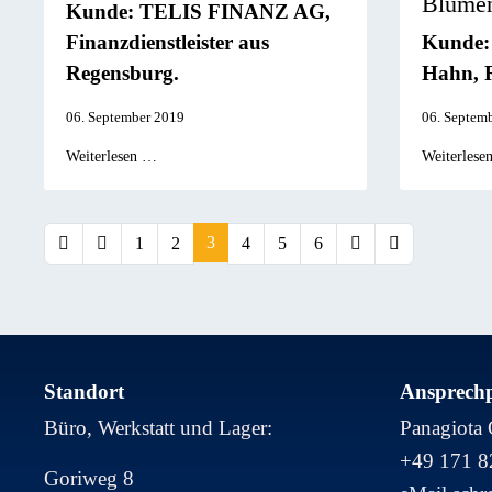
Blumen
Kunde:
TELIS
FINANZ
AG,
Finanzdienstleister aus
Kunde:
Regensburg.
Hahn, 
06. September 2019
06. Septem
Weiterlesen …
Weiterlese
3
1
2
4
5
6
Standort
Ansprechp
Büro, Werkstatt und Lager:
Panagiota 
+49 171 
Goriweg 8