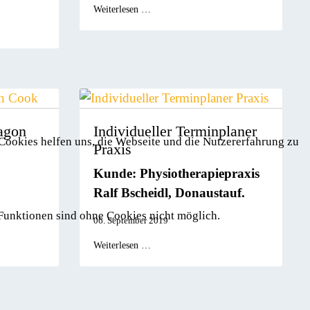
Weiterlesen …
agon
Individueller Terminplaner
 Cookies helfen uns, die Webseite und die Nutzererfahrung zu
Praxis
Kunde: Physiotherapiepraxis
Ralf Bscheidl, Donaustauf.
 Funktionen sind ohne Cookies nicht möglich.
06. September 2019
Weiterlesen …