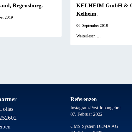
and, Regensburg.
KELHEIM GmbH & C
Kelheim.
ber 2019
06. September 2019
n …
Weiterlesen …
artner
Referenzen
Instagram-Post Jobangebot
Golias
07. Februar 2022
8252602
eiben
CMS-System DEMA AG