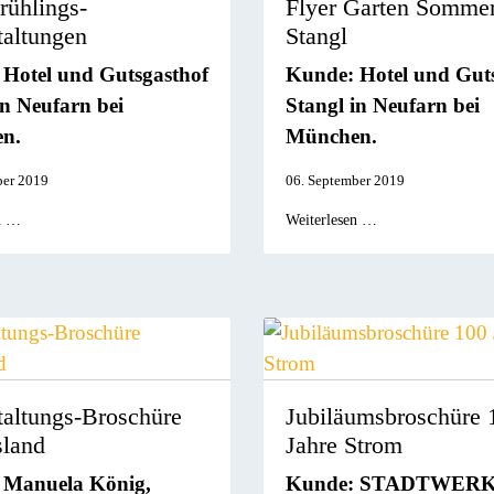
rühlings-
Flyer Garten Sommer
taltungen
Stangl
Hotel und Gutsgasthof
Kunde: Hotel und Gut
in Neufarn bei
Stangl in Neufarn bei
n.
München.
ber 2019
06. September 2019
n …
Weiterlesen …
taltungs-Broschüre
Jubiläumsbroschüre 
land
Jahre Strom
 Manuela König,
Kunde: STADTWER