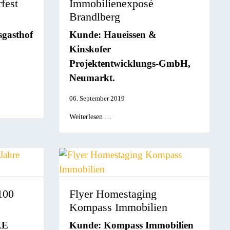
fest
Immobilienexposé
Brandlberg
sgasthof
Kunde: Haueissen &
Kinskofer
Projektentwicklungs-GmbH,
Neumarkt.
06. September 2019
Weiterlesen …
100
Flyer Homestaging
Kompass Immobilien
KE
Kunde: Kompass Immobilien