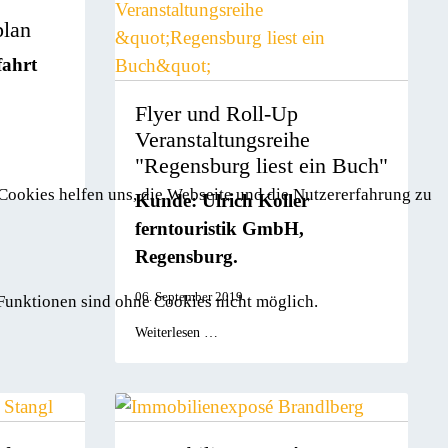
plan
fahrt
Flyer und Roll-Up
Veranstaltungsreihe
"Regensburg liest ein Buch"
 Cookies helfen uns, die Webseite und die Nutzererfahrung zu
Kunde: Ulrich Koller
ferntouristik GmbH,
Regensburg.
06. September 2019
 Funktionen sind ohne Cookies nicht möglich.
Weiterlesen …