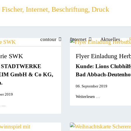
contour
Internet
Aktuelles
erie SWK
Flyer Einladung Herb
: STADTWERKE
Kunde: Lions Clubhilf
IM GmbH & Co KG,
Bad Abbach-Deutenhof
.
06. September 2019
ber 2019
Weiterlesen …
n …