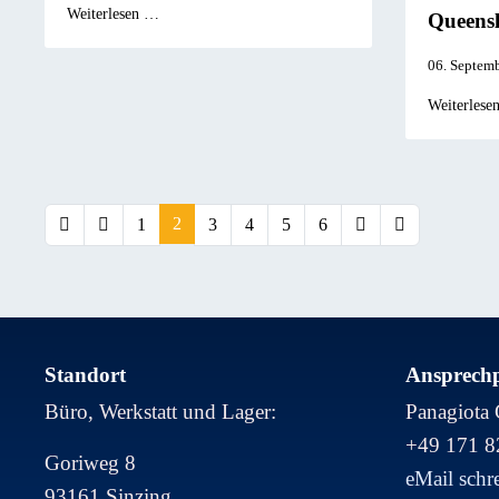
Weiterlesen …
Queensl
06. Septem
Weiterlese
2
1
3
4
5
6
Standort
Ansprechp
Büro, Werkstatt und Lager:
Panagiota 
+49 171 
Goriweg 8
eMail schr
93161 Sinzing