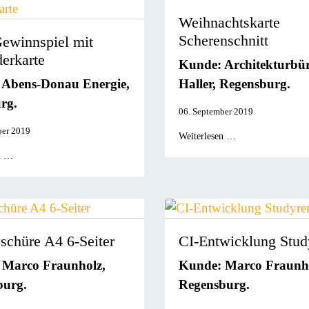
Weihnachtskarte
Scherenschnitt
Gewinnspiel mit
erkarte
Kunde: Architekturbü
 Abens-Donau Energie,
Haller, Regensburg.
rg.
06. September 2019
ber 2019
Weiterlesen …
n …
schüre A4 6-Seiter
CI-Entwicklung Stud
 Marco Fraunholz,
Kunde: Marco Fraunho
burg.
Regensburg.