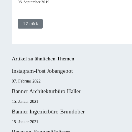
06. September 2019
Vorheriger Beitrag: Sammelmappe für A4 Dokumente 12plus
Zurück
Artikel zu ähnlichen Themen
Instagram-Post Jobangebot
07. Februar 2022
Banner Architekturbüro Haller
15. Januar 2021
Banner Ingenierbüro Brundober
15. Januar 2021
Bauzaun-Banner Malteser