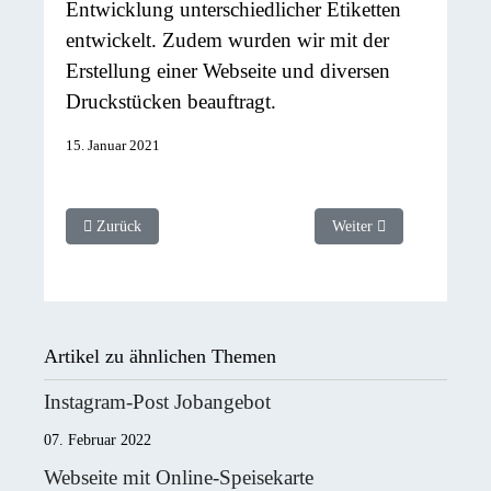
Entwicklung unterschiedlicher Etiketten
entwickelt. Zudem wurden wir mit der
Erstellung einer Webseite und diversen
Druckstücken beauftragt.
15. Januar 2021
Vorheriger Beitrag: Logo Dr. H.-J. Raab Urologie
Nächster Beitrag: Werbes
Zurück
Weiter
Artikel zu ähnlichen Themen
Instagram-Post Jobangebot
07. Februar 2022
Webseite mit Online-Speisekarte