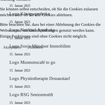
15. Januar 2021
Sie können selbst entscheiden, ob Sie die Cookies zulassen
Logo Königsapotheke
möchten oder ob Sie alle Cookies ablehnen.
15. Januar 2021
Bitte beachten Sie, dass bei einer Ablehnung der Cookies die
Logo Neukauf-Apotheke
Webseite nur mit Einschränkungen genutzt werden kann.
Einige Funktionen sind ohne Cookies nicht möglich.
15. Januar 2021
Logo Sonja Mündner Immobilien
Akzeptieren
Ablehnen
15. Januar 2021
Logo Museumscafé to go
15. Januar 2021
Logo Phystiotherapie Donaustauf
15. Januar 2021
Logo RSG Seniorenstift
15. Januar 2021