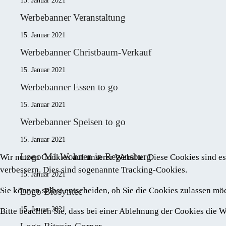
15. Januar 2021
Werbebanner Veranstaltung
15. Januar 2021
Werbebanner Christbaum-Verkauf
15. Januar 2021
Werbebanner Essen to go
15. Januar 2021
Werbebanner Speisen to go
15. Januar 2021
Logo M1 Wohnen in Regensburg
Wir nutzen Cookies auf unserer Website. Diese Cookies sind es
verbessern. Dies sind sogenannte Tracking-Cookies.
15. Januar 2021
Sie können selbst entscheiden, ob Sie die Cookies zulassen mö
Logo Biosyntec
15. Januar 2021
Bitte beachten Sie, dass bei einer Ablehnung der Cookies die