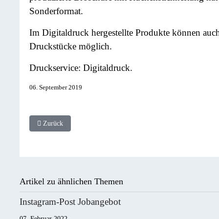
Sonderformat.
Im Digitaldruck hergestellte Produkte können auch
Druckstücke möglich.
Druckservice: Digitaldruck.
06. September 2019
Vorheriger Beitrag: Flugblatt SPD
Zurück
Artikel zu ähnlichen Themen
Instagram-Post Jobangebot
07. Februar 2022